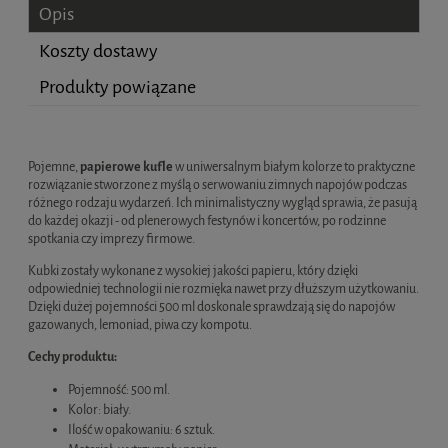
Opis
Koszty dostawy
Produkty powiązane
Cena nie zawiera ewentualnych kosztów płatności
Pojemne,
papierowe kufle
w uniwersalnym białym kolorze to praktyczne
rozwiązanie stworzone z myślą o serwowaniu zimnych napojów podczas
różnego rodzaju wydarzeń. Ich minimalistyczny wygląd sprawia, że pasują
do każdej okazji - od plenerowych festynów i koncertów, po rodzinne
spotkania czy imprezy firmowe.
Kubki zostały wykonane z wysokiej jakości papieru, który dzięki
odpowiedniej technologii nie rozmięka nawet przy dłuższym użytkowaniu.
Dzięki dużej pojemności 500 ml doskonale sprawdzają się do napojów
gazowanych, lemoniad, piwa czy kompotu.
Cechy produktu:
Pojemność: 500 ml.
Kolor: biały.
Ilość w opakowaniu: 6 sztuk.