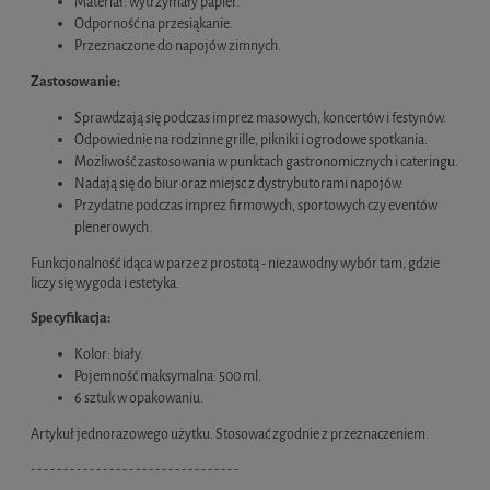
Materiał: wytrzymały papier.
Odporność na przesiąkanie.
Przeznaczone do napojów zimnych.
Zastosowanie:
Sprawdzają się podczas imprez masowych, koncertów i festynów.
Odpowiednie na rodzinne grille, pikniki i ogrodowe spotkania.
Możliwość zastosowania w punktach gastronomicznych i cateringu.
Nadają się do biur oraz miejsc z dystrybutorami napojów.
Przydatne podczas imprez firmowych, sportowych czy eventów
plenerowych.
Funkcjonalność idąca w parze z prostotą - niezawodny wybór tam, gdzie
liczy się wygoda i estetyka.
Specyfikacja:
Kolor: biały.
Pojemność maksymalna: 500 ml.
6 sztuk w opakowaniu.
Artykuł jednorazowego użytku. Stosować zgodnie z przeznaczeniem.
- - - - - - - - - - - - - - - - - - - - - - - - - - - - - - - -