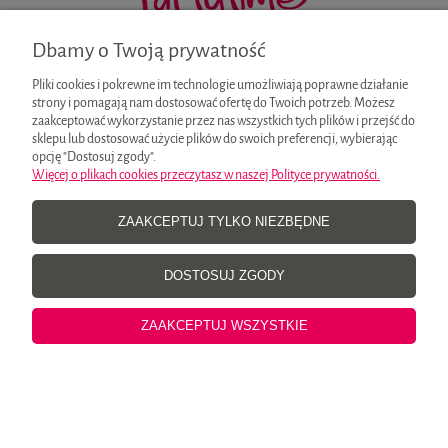
Dbamy o Twoją prywatność
Potrzebujesz pomocy?
sklep@partytime.pl
Pliki cookies i pokrewne im technologie umożliwiają poprawne działanie
strony i pomagają nam dostosować ofertę do Twoich potrzeb. Możesz
Pracujemy pon. - pt., godz. 8:00-16:00
zaakceptować wykorzystanie przez nas wszystkich tych plików i przejść do
sklepu lub dostosować użycie plików do swoich preferencji, wybierając
opcję "Dostosuj zgody".
Więcej o plikach cookies przeczytasz w naszej Polityce prywatności.
MOJE KONTO
ZAAKCEPTUJ TYLKO NIEZBĘDNE
INFORMACJE
DOSTOSUJ ZGODY
ZAAKCEPTUJ WSZYSTKIE
O NAS
pokaż pełną wersję strony
Sklep internetowy Shoper Premium