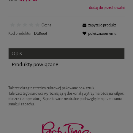
dodaj do przechowalni
Ocena:
zapytaj o produkt
Kod produktu:
DG8006
poleć znajomemu
Opis
Produkty powiązane
Talerze okrągłe z trzciny cukrowej pakowane po 6 sztuk.
Talerze z tego surowca wyróżniają się doskonałą wytrzymałością na wilgoć,
tłuszcz i temperaturę. Są całkowicie neutralne pod względem przenikania
smaku i zapachu.