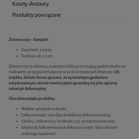
Koszty dostawy
Produkty powiązane
Cena nie zawiera ewentualnych kosztów płatności
Żelowe oczy – komplet
Zawartość: 2 sztuki
Średnica: ok. 3,5 cm
Żelowe oczy to zabawny, a zarazem lekko przerażający gadżet idealny na
Halloween, przyjęcia tematyczne oraz do kreatywnych dekoracji.
Ich
miękka, kleista forma sprawia, że są świetnym gadżetem
antystresowym, ale też rewelacyjnie sprawdzą się jako upiorny
rekwizyt dekoracyjny.
Charakterystyka produktu:
Miękkie, sprężyste w dotyku.
Gałka wewnątrz żelu daje dodatkowy efekt sensoryczny.
3 kolory: zielone oczy, fioletowe oczy, pomarańczowe oczy.
Idealne do halloweenowych dekoracji w stylu "laboratorium
szalonego naukowca".