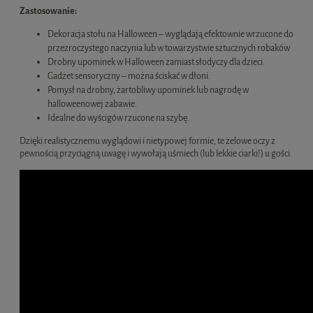
Zastosowanie:
Dekoracja stołu na Halloween – wyglądają efektownie wrzucone do
przezroczystego naczynia lub w towarzystwie sztucznych robaków
Drobny upominek w Halloween zamiast słodyczy dla dzieci.
Gadżet sensoryczny – można ściskać w dłoni.
Pomysł na drobny, żartobliwy upominek lub nagrodę w
halloweenowej zabawie.
Idealne do wyścigów rzucone na szybę.
Dzięki realistycznemu wyglądowi i nietypowej formie, te żelowe oczy z
pewnością przyciągną uwagę i wywołają uśmiech (lub lekkie ciarki!) u gości.