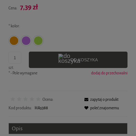
Cena nie zawiera ewentualnych kosztów płatności
7,39 zł
Cena:
*
kolor:
DO KOSZYKA
szt.
*
- Pole wymagane
dodaj do przechowalni
Ocena:
zapytaj o produkt
Kod produktu:
HA5388
poleć znajomemu
Opis