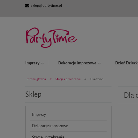
sklep@partytime.pl
Imprezy
Dekoracje imprezowe
Dzień Dzieck
»
»
Strona główna
Stroje i przebrania
Dla dzieci
Sklep
Dla 
Imprezy
Dekoracje imprezowe
Stroje i przebrania