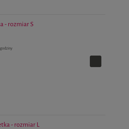
ka - rozmiar S
Wielkie jajo z imitacji mchu
Pistolet na wodę - puszka
12,59 zł
4,69 zł
 godziny
Cena regularna:
14,39 zł
Cena regularna:
7,19 zł
Najniższa cena:
14,39 zł
Najniższa cena:
7,19 zł
etka - rozmiar L