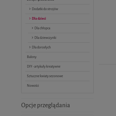
Dodatki do strojów
Dla dzieci
Dla chłopca
Dla dziewczynki
Dla dorosłych
Balony
DIY - artykuły kreatywne
Sztuczne kwiaty sezonowe
Nowości
Opcje przeglądania