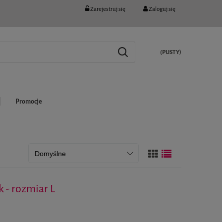
Zarejestruj się
Zaloguj się
(PUSTY)
Promocje
k - rozmiar L