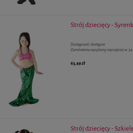
Strój dziecięcy - Syren
pianowy
Koszulka damska z nadrukiem serce Polska -
rozmiar XL
Dostępność:
dostępne
15,49 zł
Zamówienia wysyłamy najczęściej w:
24
5,99 zł
Cena regularna:
23,19 zł
5,99 zł
Najniższa cena:
23,19 zł
63,49 zł
Strój dziecięcy - Szkiel