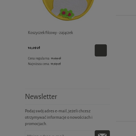
2szt.)
Koszyczek filcowy - zajączek
Ptaszek styro
10,09 zł
5,09 zł
Cena regularna:
11,69 zł
Cena regularna:
Najniższa cena:
11,69 zł
Najniższa cena:
Newsletter
Podaj swój adres e-mail, jeżeli chcesz
otrzymywać informacje o nowościach i
promocjach.