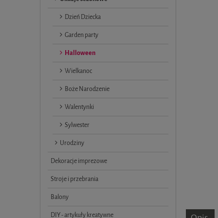
Dzień Dziecka
Garden party
Halloween
Wielkanoc
Boże Narodzenie
Walentynki
Sylwester
Urodziny
Dekoracje imprezowe
Stroje i przebrania
Balony
DIY - artykuły kreatywne
Opis