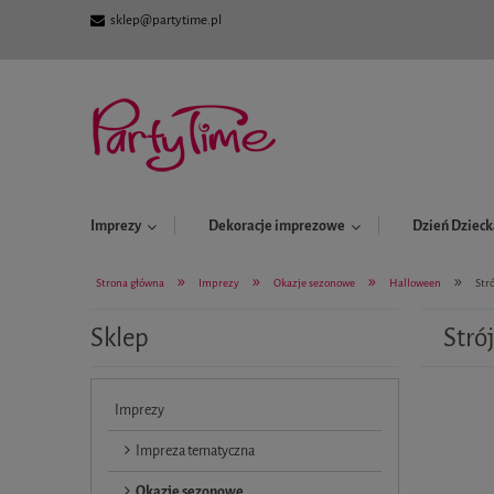
sklep@partytime.pl
Imprezy
Dekoracje imprezowe
Dzień Dzieck
»
»
»
»
Strona główna
Imprezy
Okazje sezonowe
Halloween
Str
Sklep
Stró
Imprezy
Impreza tematyczna
Okazje sezonowe