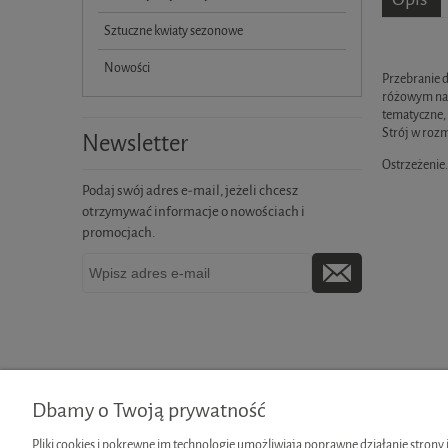
Sztuczne kwiaty sezonowe
Nowości
Przebranie d
różowym na 
tematyczne, 
Strój w rozm
Newsletter
Ostrzeżenie
Podaj swój adres e-mail, jeżeli chcesz
otrzymywać informacje o nowościach i
promocjach.
M
Dbamy o Twoją prywatność
Pliki cookies i pokrewne im technologie umożliwiają poprawne działanie strony