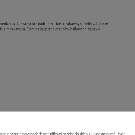
ch kosztów płatności
ukienka dla dziewczynki z nadrukiem kości, zabawny szkielet w kolorze
ługim rękawem. Strój na bal przebierańców, halloween, zabawy
O NAS
nie przez nas wszystkich tych plików i przejść do sklepu lub dostosować użycie