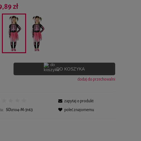
Cena nie zawiera ewentualnych kosztów płatności
9,89 zł
DO KOSZYKA
dodaj do przechowalni
zapytaj o produkt
tu:
SD2104-M-3163
poleć znajomemu