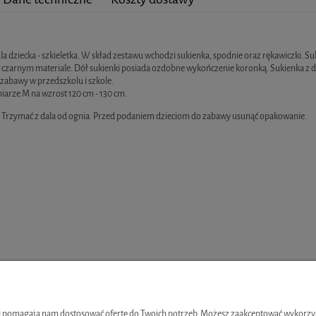
Cena nie zawiera ewentualny
la dziecka - szkieletka. W skład zestawu wchodzi sukienka, spodnie oraz rękawiczki. S
czarnym materiale. Dół sukienki posiada ozdobne wykończenie koronką. Sukienka z d
zabawy w przedszkolu i szkole.
iarze M na wzrost 120 cm - 130 cm.
. Trzymać z dala od ognia. Przed podaniem dzieciom do zabawy usunąć opakowanie.
OJE KONTO
INFORMACJE
 i pomagają nam dostosować ofertę do Twoich potrzeb. Możesz zaakceptować wykorzysta