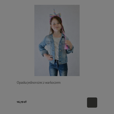
Opaska jednorożec z warkoczem
16,79 zł