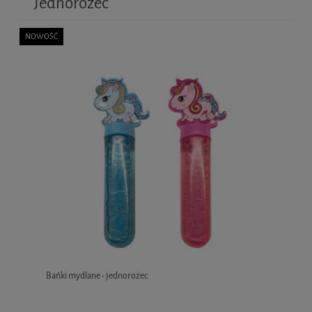
Jednorożec
NOWOŚĆ
Bańki mydlane - jednorożec