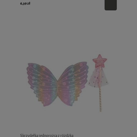
6,39 zł
Skrzydełka jednorożca z różdżką