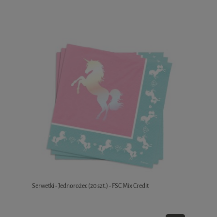
Serwetki - Jednorożec (20 szt.) - FSC Mix Credit