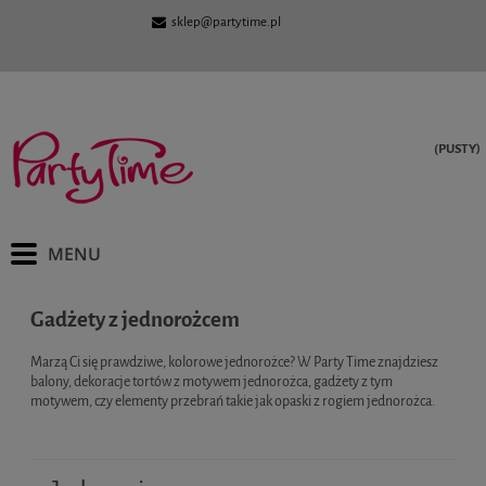
sklep@partytime.pl
(PUSTY)
Gadżety z jednorożcem
Marzą Ci się prawdziwe, kolorowe jednorożce? W Party Time znajdziesz
balony, dekoracje tortów z motywem jednorożca, gadżety z tym
motywem, czy elementy przebrań takie jak opaski z rogiem jednorożca.