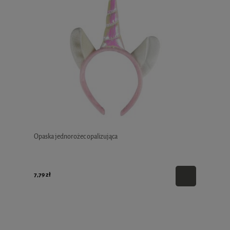
Opaska jednorożec opalizująca
7,79 zł