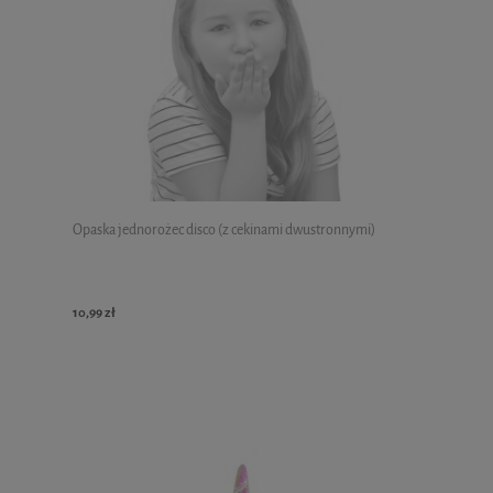
Opaska jednorożec disco (z cekinami dwustronnymi)
10,99 zł