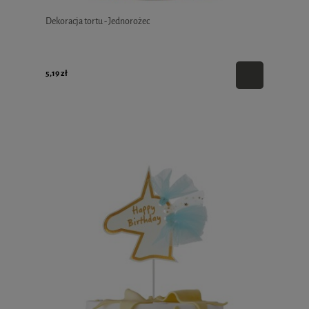
Dekoracja tortu - Jednorożec
5,19 zł