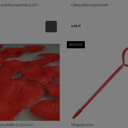
ozdobna tasiemka (3 szt.)
Cekiny dekoracyjne białe
3,99 zł
NOWOŚĆ
ne płatki róż (500 szt.)
Długopis serce