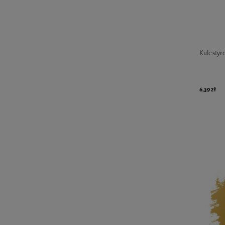
Kule styr
6,39 zł