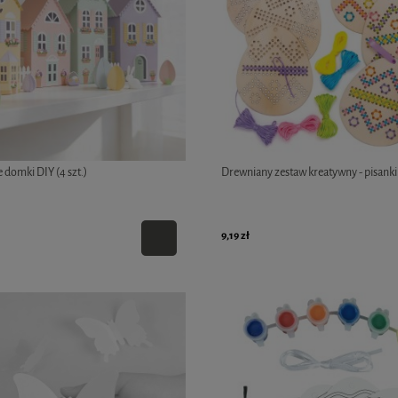
domki DIY (4 szt.)
Drewniany zestaw kreatywny - pisanki
9,19 zł