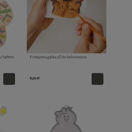
 z haftem
Kreatywna gąbka 3D do kolorowania
8,59 zł