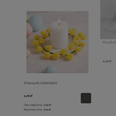
Motylki d
2,29 zł
oni"
Wianuszek z kuleczkami
Koszyczek filc
2,79 zł
10,09 zł
Cena regularna:
3,79 zł
Cena regularna:
Najniższa cena:
3,79 zł
Najniższa cena: