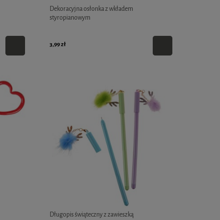
Dekoracyjna osłonka z wkładem
styropianowym
3,99 zł
Długopis świąteczny z zawieszką