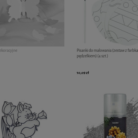
ekoracyjne
Pisanki do malowania (zestaw z farbka
pędzelkiem) (4 szt.)
10,09 zł
owy - zajączek
Farby do twarzy "Biało-Czerwoni"
5,69 zł
11,69 zł
Cena regularna:
6,69 zł
11,69 zł
Najniższa cena:
6,69 zł