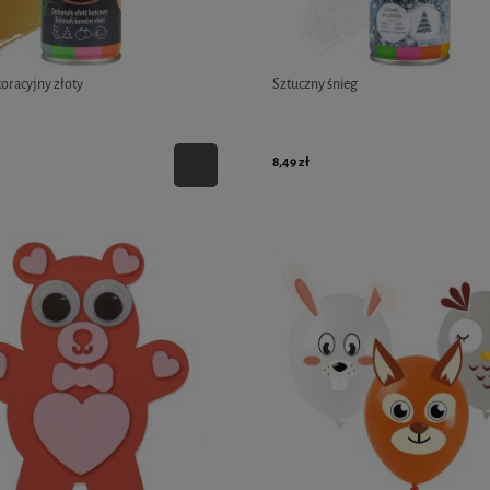
oracyjny złoty
Sztuczny śnieg
8,49 zł