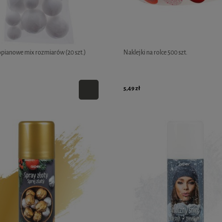
opianowe mix rozmiarów (20 szt.)
Naklejki na rolce 500 szt.
5,49 zł