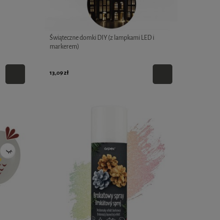
Świąteczne domki DIY (z lampkami LED i
markerem)
13,09 zł