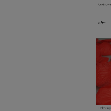
Cekinowa 
5,89 zł
Dekoracyj