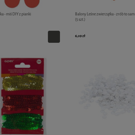
a - miś DIY z pianki
Balony Leśne zwierzątka - zrób to sam
(5 szt.)
6,09 zł