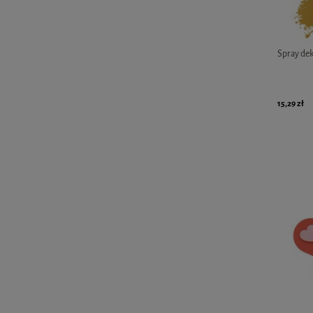
Spray dek
15,29 zł