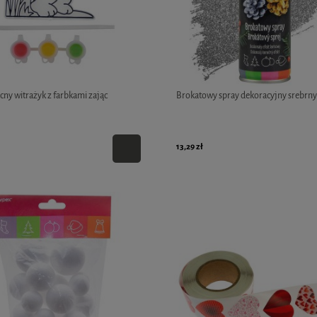
ny witrażyk z farbkami zając
Brokatowy spray dekoracyjny srebrny
13,29 zł