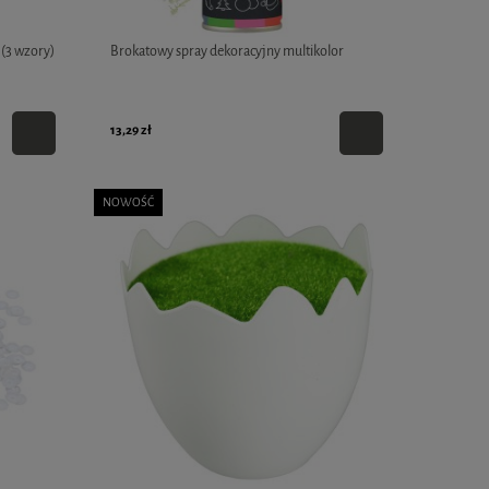
 (3 wzory)
Brokatowy spray dekoracyjny multikolor
13,29 zł
NOWOŚĆ