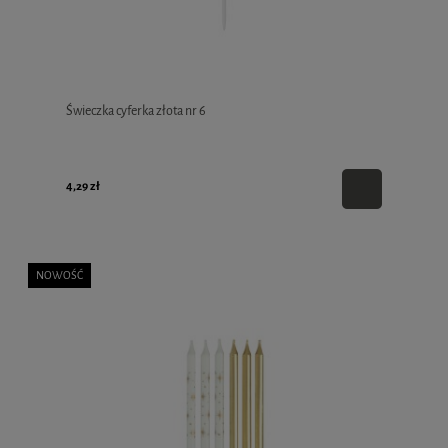
Świeczka cyferka złota nr 6
4,29 zł
NOWOŚĆ