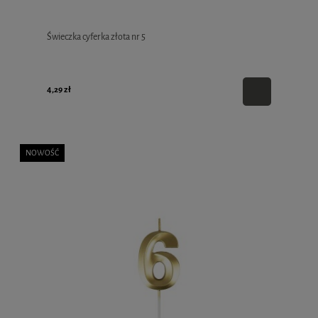
Świeczka cyferka złota nr 5
4,29 zł
NOWOŚĆ