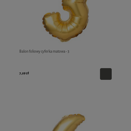
Balon foliowy cyferka matowa - 3
7,29 zł