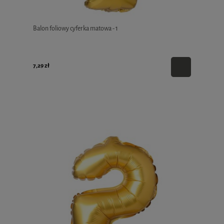
Balon foliowy cyferka matowa - 1
7,29 zł