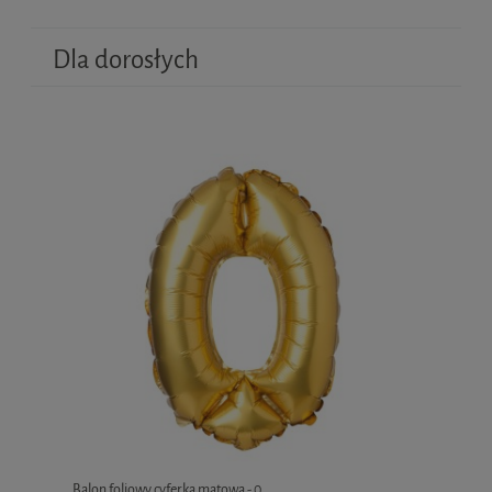
Dla dorosłych
Balon foliowy cyferka matowa - 0