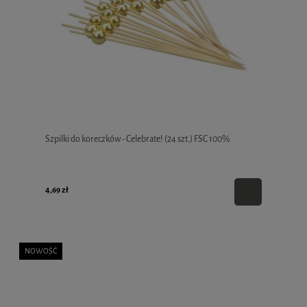
Szpilki do koreczków - Celebrate! (24 szt.) FSC 100%
4,69 zł
NOWOŚĆ