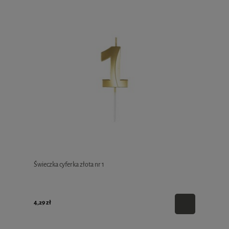
Świeczka cyferka złota nr 1
4,29 zł