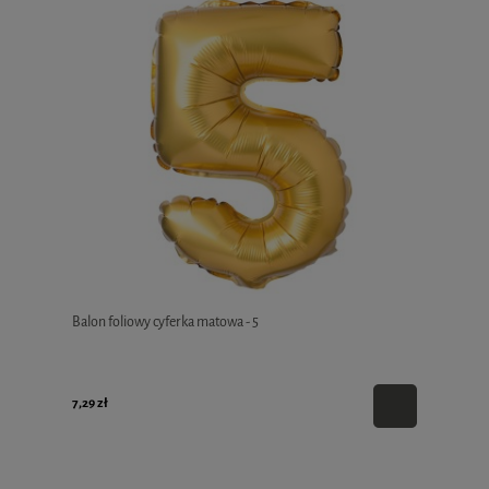
Balon foliowy cyferka matowa - 5
7,29 zł