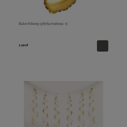
Balon foliowy cyferka matowa - 9
7,29 zł