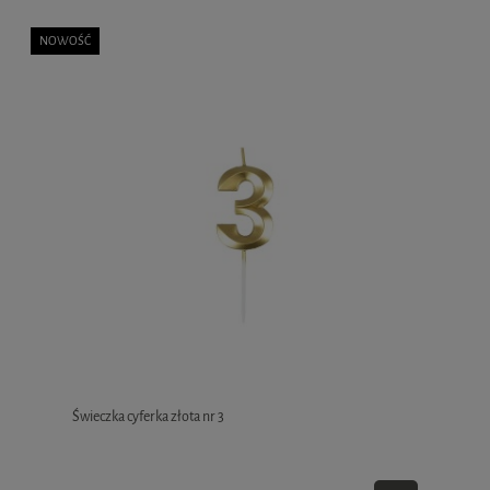
NOWOŚĆ
Świeczka cyferka złota nr 3