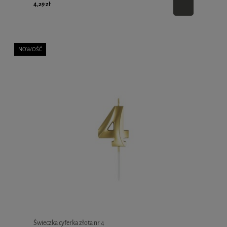
4,29 zł
NOWOŚĆ
Świeczka cyferka złota nr 4