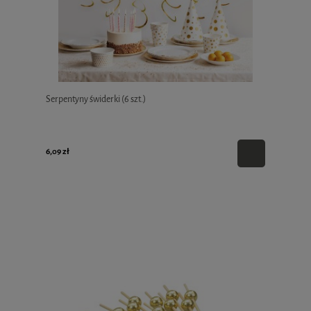
Serpentyny świderki (6 szt.)
6,09 zł