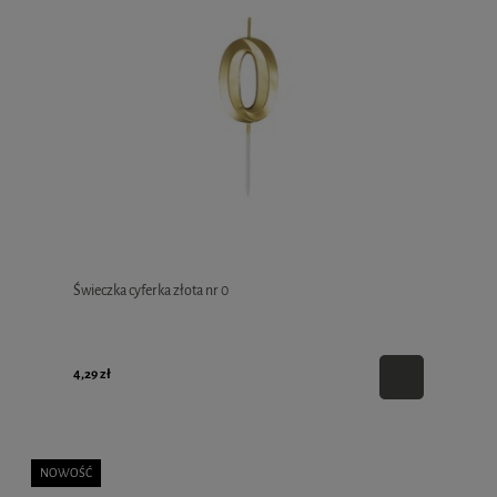
Świeczka cyferka złota nr 0
4,29 zł
NOWOŚĆ