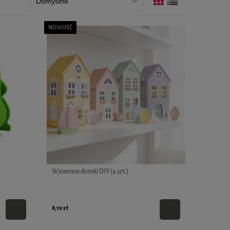
NOWOŚĆ
Wiosenne domki DIY (4 szt.)
8,19 zł