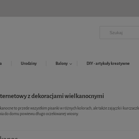
a
Urodziny
Balony
DIY - artykuły kreatywne
nternetowy z dekoracjami wielkanocnymi
anocne to przede wszystkim pisanki w różnych kolorach, ale także zajączki i kurczaczki,
a do domu powiewu długo oczekiwanej wiosny.