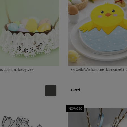
uleczkami
Koszulka z nadrukiem "Biało-Czerwoni"
czerwona - rozmiar S
18,09 zł
3,79 zł
Cena regularna:
26,99 zł
3,79 zł
Najniższa cena:
26,99 zł
 ozdobna na koszyczek
Serwetki Wielkanocne - kurczaczek (10 
4,89 zł
NOWOŚĆ