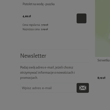
ni" biała -
Pistolet na wodę - puszka
Wianuszek z k
4,69 zł
2,79 zł
Cena regularna:
7,19 zł
Cena regularna:
Najniższa cena:
7,19 zł
Najniższa cena:
Newsletter
Serwetka
Podaj swój adres e-mail, jeżeli chcesz
otrzymywać informacje o nowościach i
promocjach.
8,19 zł