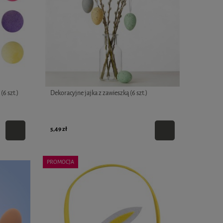
6 szt.)
Dekoracyjne jajka z zawieszką (6 szt.)
5,49 zł
PROMOCJA