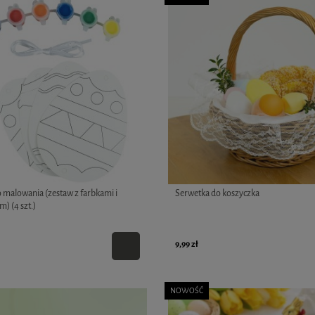
o malowania (zestaw z farbkami i
Serwetka do koszyczka
) (4 szt.)
9,99 zł
NOWOŚĆ