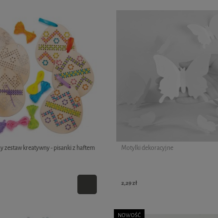
 zestaw kreatywny - pisanki z haftem
Motylki dekoracyjne
2,29 zł
NOWOŚĆ