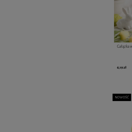
Gałązka 
6,19 zł
NOWOŚĆ