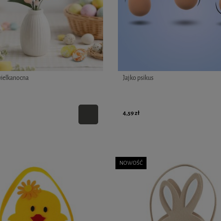
wielkanocna
Jajko psikus
4,59 zł
NOWOŚĆ