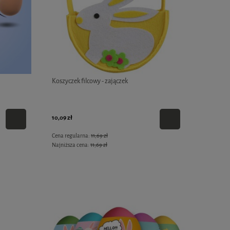
Koszyczek filcowy - zajączek
10,09 zł
Cena regularna:
11,69 zł
Najniższa cena:
11,69 zł