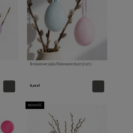
Brokatowe jajka flokowane duże (2 szt.)
8,29 zł
NOWOŚĆ