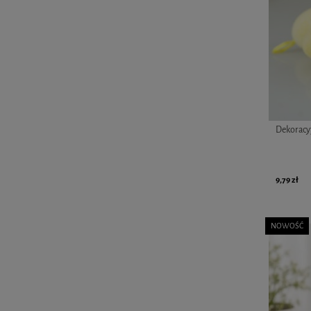
Dekoracyj
9,79 zł
NOWOŚĆ