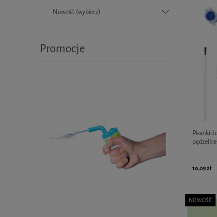
Nowość: (wybierz)
Promocje
Pisanki d
pędzelkiem
10,09 zł
NOWOŚĆ