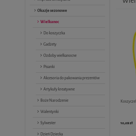
Wiel
Okazje sezonowe
Wielkanoc
Do koszyczka
Gadżety
Ozdoby wielkanocne
Pisanki
Akcesoria do pakowania prezentów
Artykuły kreatywne
Boże Narodzenie
Koszyczek
Walentynki
Sylwester
10,09 zł
Dzień Dziecka