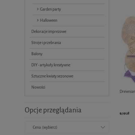
Garden party
Halloween
Dekoracje imprezowe
Stroje i przebrania
Balony
DIY - artykuły kreatywne
Sztuczne kwiaty sezonowe
Nowości
Drewniany
Opcje przeglądania
9,19 zł
Cena: (wybierz)