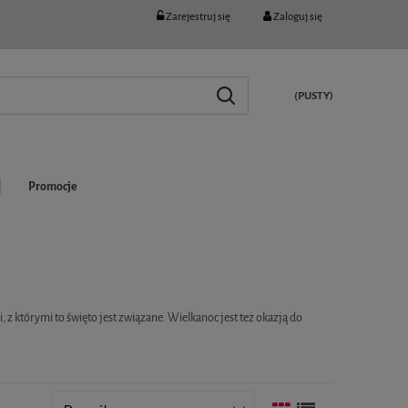
Zarejestruj się
Zaloguj się
(PUSTY)
Promocje
 z którymi to święto jest związane. Wielkanoc jest też okazją do