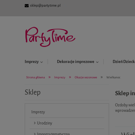
sklep@partytime.pl
Imprezy
Dekoracje imprezowe
Dzień Dzieck
»
»
»
Strona główna
Imprezy
Okazje sezonowe
Wielkanoc
Sklep
Sklep i
Ozdoby wielk
wprowadzeni
Imprezy
Urodziny
Impreza tematyczna