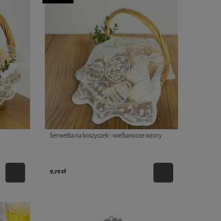
Serwetka na koszyczek - wielkanocne wzory
9,79 zł