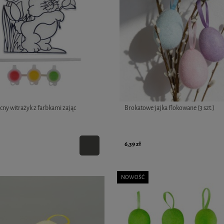
ny witrażyk z farbkami zając
Brokatowe jajka flokowane (3 szt.)
6,39 zł
NOWOŚĆ