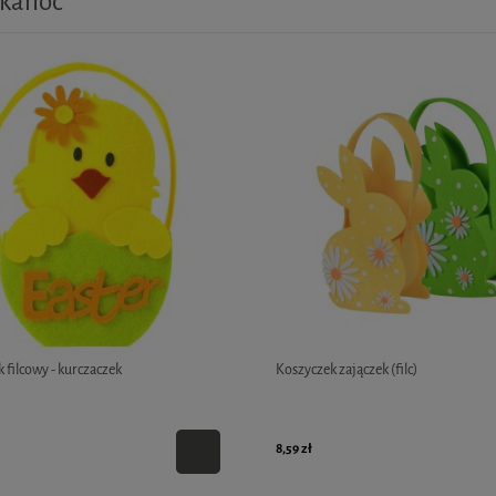
kanoc
 filcowy - kurczaczek
Koszyczek zajączek (filc)
8,59 zł