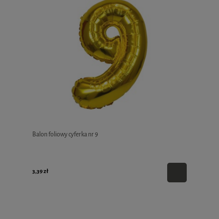
Balon foliowy cyferka nr 9
3,39 zł