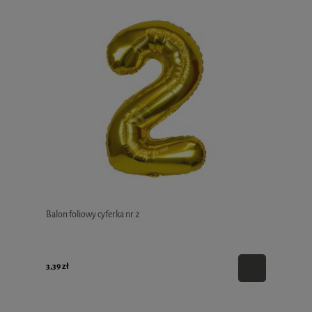
Balon foliowy cyferka nr 2
3,39 zł