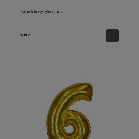
Balon foliowy cyferka nr 5
3,39 zł