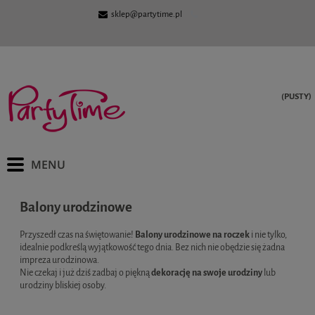
sklep@partytime.pl
(PUSTY)
Balony urodzinowe
Przyszedł czas na świętowanie!
Balony urodzinowe na roczek
i nie tylko,
idealnie podkreślą wyjątkowość tego dnia. Bez nich nie obędzie się żadna
impreza urodzinowa.
Nie czekaj i już dziś zadbaj o piękną
dekorację na swoje urodziny
lub
urodziny bliskiej osoby.