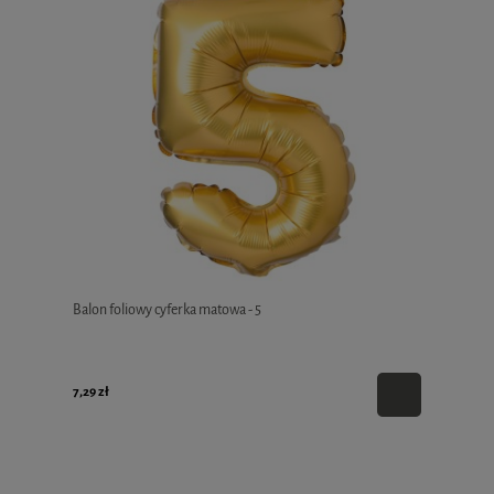
Balon foliowy cyferka matowa - 5
7,29 zł