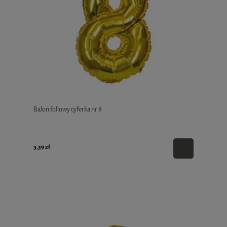
Balon foliowy cyferka nr 8
3,39 zł