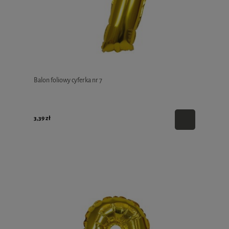
Balon foliowy cyferka nr 7
3,39 zł