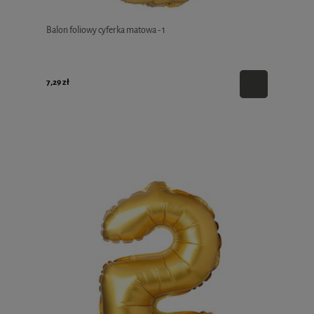
Balon foliowy cyferka matowa - 1
7,29 zł