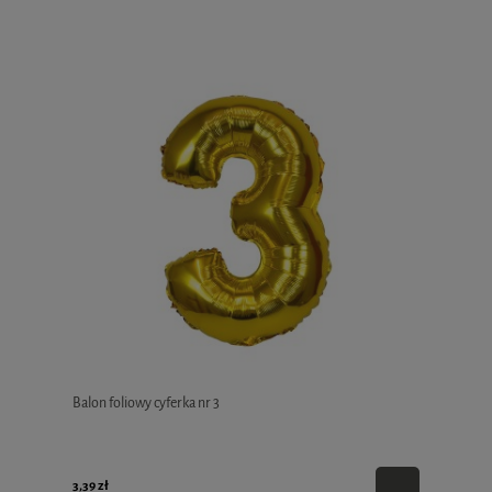
Balon foliowy cyferka nr 3
3,39 zł