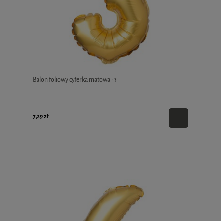
Balon foliowy cyferka matowa - 3
7,29 zł