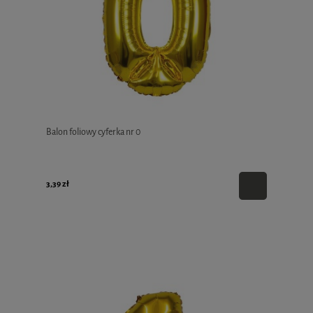
Balon foliowy cyferka nr 0
3,39 zł