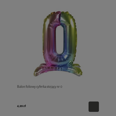
Balon foliowy cyferka stojący nr 0
4,99 zł