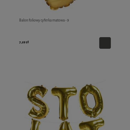
Balon foliowy cyferka matowa - 9
7,29 zł