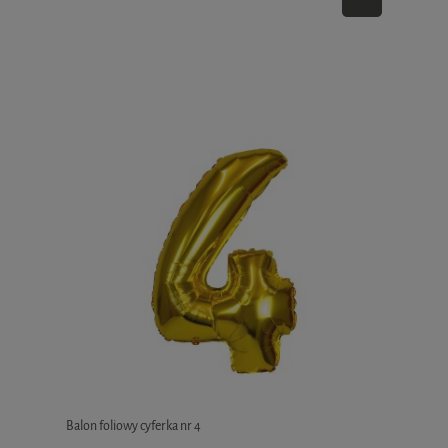
Balon foliowy cyferka nr 4