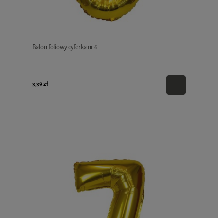
Balon foliowy cyferka nr 6
3,39 zł