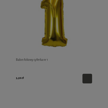
Balon foliowy cyferka nr 1
3,39 zł