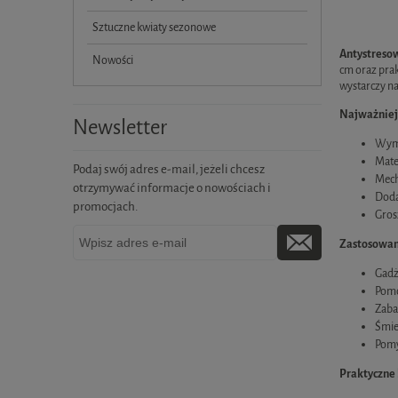
Sztuczne kwiaty sezonowe
Antystreso
Nowości
cm oraz prak
wystarczy na
Najważniejs
Newsletter
Wymi
Mate
Podaj swój adres e-mail, jeżeli chcesz
Mech
otrzymywać informacje o nowościach i
Doda
promocjach.
Gros
Zastosowan
Gadże
Pomoc
Zaba
Śmie
Pomy
Praktyczne 