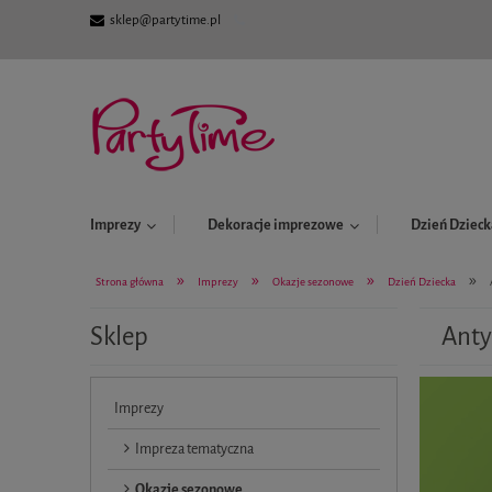
sklep@partytime.pl
Imprezy
Dekoracje imprezowe
Dzień Dzieck
»
»
»
»
Strona główna
Imprezy
Okazje sezonowe
Dzień Dziecka
Sklep
Anty
Imprezy
Impreza tematyczna
Okazje sezonowe