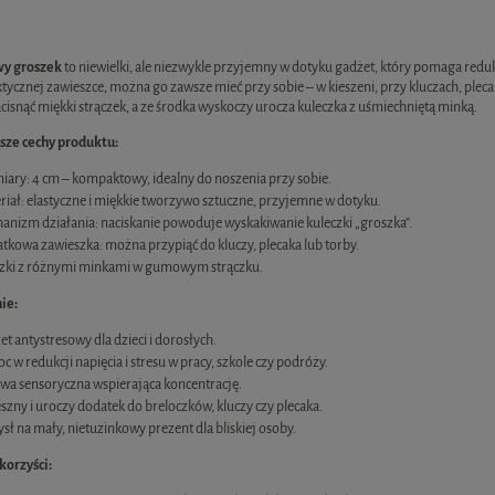
Cena nie zawiera ewentualnych kosztów płatności
wy groszek
to niewielki, ale niezwykle przyjemny w dotyku gadżet, który pomaga redu
tycznej zawieszce, można go zawsze mieć przy sobie – w kieszeni, przy kluczach, plecak
cisnąć miękki strączek, a ze środka wyskoczy urocza kuleczka z uśmiechniętą minką.
ze cechy produktu:
ary: 4 cm – kompaktowy, idealny do noszenia przy sobie.
riał: elastyczne i miękkie tworzywo sztuczne, przyjemne w dotyku.
anizm działania: naciskanie powoduje wyskakiwanie kuleczki „groszka”.
tkowa zawieszka: można przypiąć do kluczy, plecaka lub torby.
zki z różnymi minkami w gumowym strączku.
ie:
t antystresowy dla dzieci i dorosłych.
 w redukcji napięcia i stresu w pracy, szkole czy podróży.
wa sensoryczna wspierająca koncentrację.
szny i uroczy dodatek do breloczków, kluczy czy plecaka.
sł na mały, nietuzinkowy prezent dla bliskiej osoby.
korzyści: