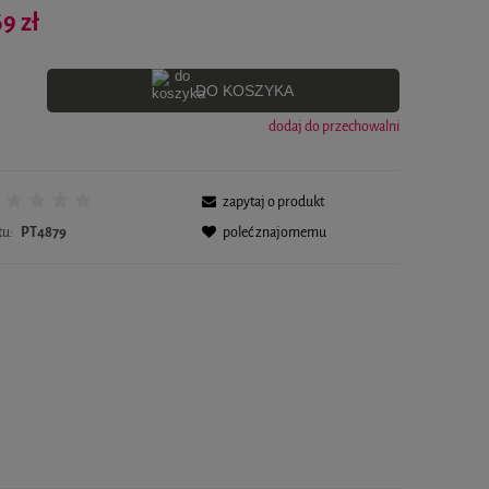
Cena nie zawiera ewentualnych kosztów płatności
69 zł
DO KOSZYKA
dodaj do przechowalni
zapytaj o produkt
tu:
PT4879
poleć znajomemu