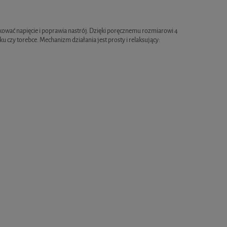
kować napięcie i poprawia nastrój. Dzięki poręcznemu rozmiarowi 4
u czy torebce. Mechanizm działania jest prosty i relaksujący: