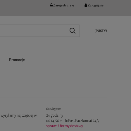
Zarejestruj się
Zaloguj się
(PUSTY)
Promocje
:
dostępne
wysyłamy najczęściej w:
24 godziny
od 14,50 zł
- InPost Paczkomat 24/7
sprawdź formy dostawy