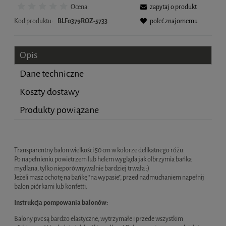
Ocena:
zapytaj o produkt
Kod produktu:
BLF0379ROZ-5733
poleć znajomemu
Opis
Dane techniczne
Koszty dostawy
Produkty powiązane
Cena nie zawiera ewentualnych kosztów płatności
Transparentny balon wielkości 50 cm w kolorze delikatnego różu.
Po napełnieniu powietrzem lub helem wygląda jak olbrzymia bańka
mydlana, tylko nieporównywalnie bardziej trwała :)
Jeżeli masz ochotę na bańkę "na wypasie", przed nadmuchaniem napełnij
balon piórkami lub konfetti.
Instrukcja pompowania balonów:
Balony pvc są bardzo elastyczne, wytrzymałe i przede wszystkim