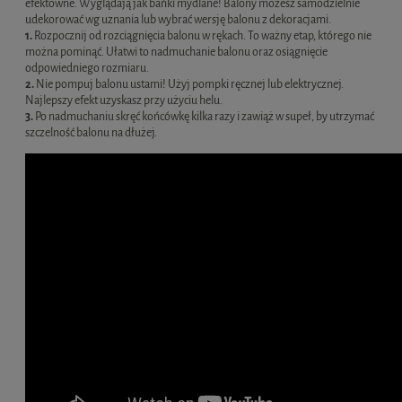
efektowne. Wyglądają jak bańki mydlane! Balony możesz samodzielnie
udekorować wg uznania lub wybrać wersję balonu z dekoracjami.
1.
Rozpocznij od rozciągnięcia balonu w rękach. To ważny etap, którego nie
można pominąć. Ułatwi to nadmuchanie balonu oraz osiągnięcie
odpowiedniego rozmiaru.
2.
Nie pompuj balonu ustami! Użyj pompki ręcznej lub elektrycznej.
Najlepszy efekt uzyskasz przy użyciu helu.
3.
Po nadmuchaniu skręć końcówkę kilka razy i zawiąż w supeł, by utrzymać
szczelność balonu na dłużej.