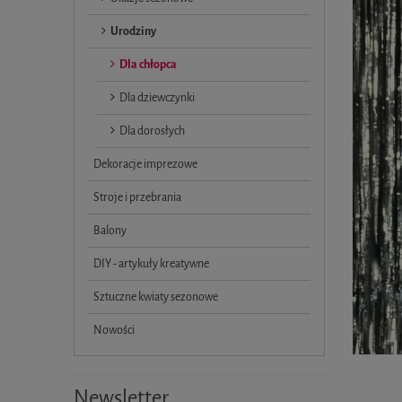
Urodziny
Dla chłopca
Dla dziewczynki
Dla dorosłych
Dekoracje imprezowe
Stroje i przebrania
Balony
DIY - artykuły kreatywne
Sztuczne kwiaty sezonowe
Nowości
Newsletter