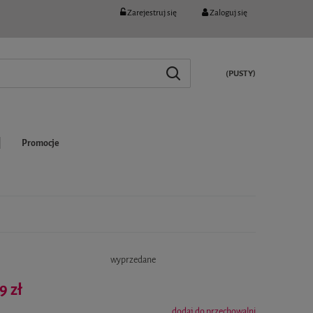
Zarejestruj się
Zaloguj się
(PUSTY)
Promocje
:
wyprzedane
9 zł
dodaj do przechowalni