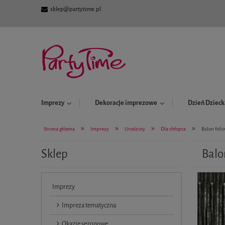
sklep@partytime.pl
Imprezy
Dekoracje imprezowe
Dzień Dzieck
»
»
»
»
Strona główna
Imprezy
Urodziny
Dla chłopca
Balon foli
Sklep
Balo
Imprezy
Impreza tematyczna
Okazje sezonowe