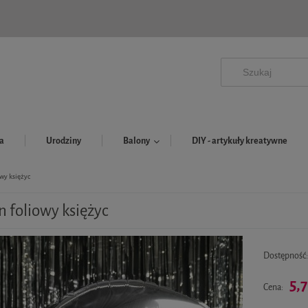
a
Urodziny
Balony
DIY - artykuły kreatywne
owy księżyc
n foliowy księżyc
Dostępność
5,7
Cena: