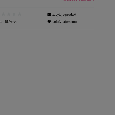
zapytaj o produkt
tu:
BLF9355
poleć znajomemu