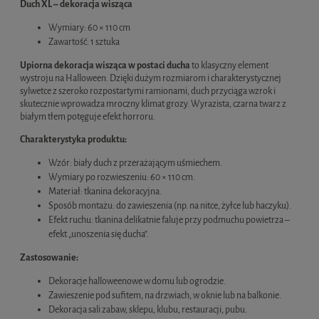
Duch XL – dekoracja wisząca
Wymiary: 60 × 110 cm
Zawartość: 1 sztuka
Upiorna dekoracja wisząca w postaci ducha
to klasyczny element
wystroju na Halloween. Dzięki dużym rozmiarom i charakterystycznej
sylwetce z szeroko rozpostartymi ramionami, duch przyciąga wzrok i
skutecznie wprowadza mroczny klimat grozy. Wyrazista, czarna twarz z
białym tłem potęguje efekt horroru.
Charakterystyka produktu:
Wzór: biały duch z przerażającym uśmiechem.
Wymiary po rozwieszeniu: 60 × 110 cm.
Materiał: tkanina dekoracyjna.
Sposób montażu: do zawieszenia (np. na nitce, żyłce lub haczyku).
Efekt ruchu: tkanina delikatnie faluje przy podmuchu powietrza –
efekt „unoszenia się ducha”.
Zastosowanie:
Dekoracje halloweenowe w domu lub ogrodzie.
Zawieszenie pod sufitem, na drzwiach, w oknie lub na balkonie.
Dekoracja sali zabaw, sklepu, klubu, restauracji, pubu.