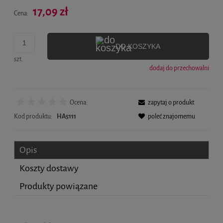
Cena nie zawiera ewentualnych kosztów płatności
17,09 zł
Cena:
DO KOSZYKA
szt.
dodaj do przechowalni
Ocena:
zapytaj o produkt
Kod produktu:
HA5111
poleć znajomemu
Opis
Koszty dostawy
Produkty powiązane
Cena nie zawiera ewentualnych kosztów płatności