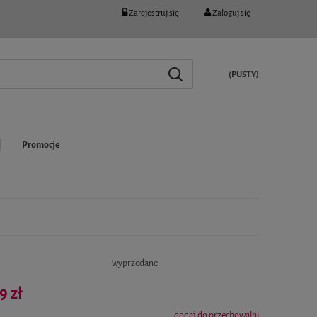
Zarejestruj się
Zaloguj się
(PUSTY)
Promocje
:
wyprzedane
9 zł
dodaj do przechowalni