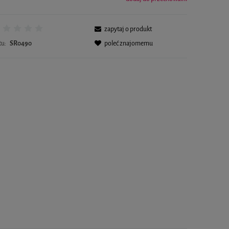
zapytaj o produkt
tu:
SR0490
poleć znajomemu