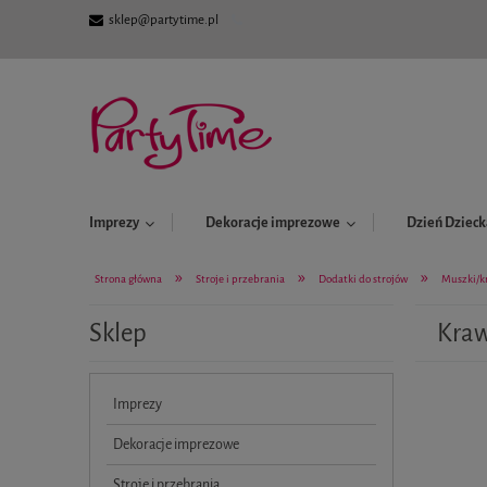
sklep@partytime.pl
Imprezy
Dekoracje imprezowe
Dzień Dzieck
»
»
»
Strona główna
Stroje i przebrania
Dodatki do strojów
Muszki/k
Sklep
Kraw
Imprezy
Dekoracje imprezowe
Stroje i przebrania