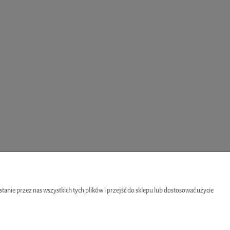
O NAS
nie przez nas wszystkich tych plików i przejść do sklepu lub dostosować użycie
Kontakt
O firmie
Blog