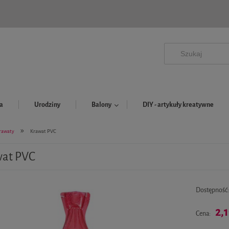
a
Urodziny
Balony
DIY - artykuły kreatywne
»
rawaty
Krawat PVC
at PVC
Dostępność
2,1
Cena: