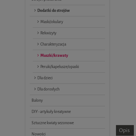
Dodatki do strojów
Maski/okulary
Rekwizyty
Charakteryzacja
Muszki/krawaty
Peruki/kapelusze/opaski
Dla dzieci
Dla dorosłych
Balony
DIY - artykuły kreatywne
Sztuczne kwiaty sezonowe
Opis
Nowości