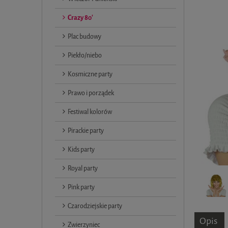
Crazy 80'
Plac budowy
Piekło/niebo
Kosmiczne party
Prawo i porządek
Festiwal kolorów
Pirackie party
Kids party
Royal party
Pink party
Czarodziejskie party
Opis
Zwierzyniec