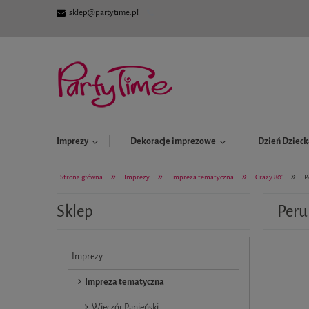
sklep@partytime.pl
Imprezy
Dekoracje imprezowe
Dzień Dzieck
»
»
»
»
Strona główna
Imprezy
Impreza tematyczna
Crazy 80'
P
Sklep
Peru
Imprezy
Impreza tematyczna
Wieczór Panieński