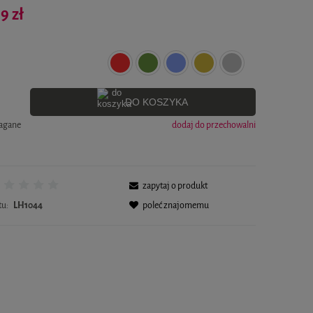
Cena nie zawiera ewentualnych kosztów płatności
9 zł
DO KOSZYKA
magane
dodaj do przechowalni
zapytaj o produkt
tu:
LH1044
poleć znajomemu