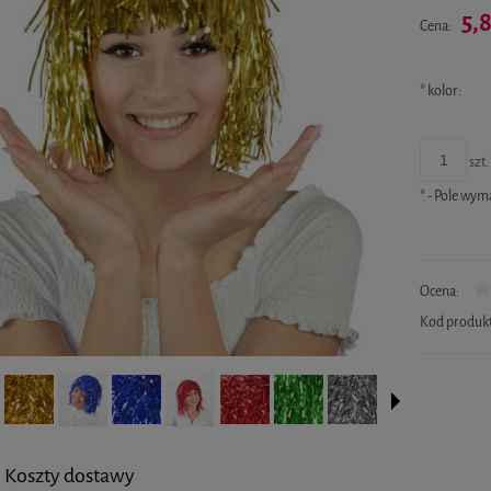
5,8
Cena:
*
kolor:
szt.
*
- Pole wy
Ocena:
Kod produk
Koszty dostawy