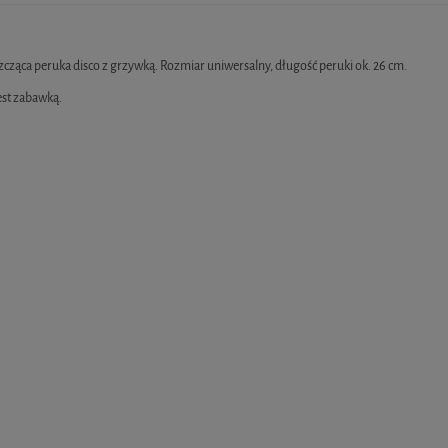
Cena nie zawiera ewentualnych kosztów płatności
zcząca peruka disco z grzywką. Rozmiar uniwersalny, długość peruki ok. 26 cm.
est zabawką.