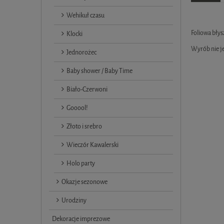
Wehikuł czasu
Foliowa błys
Klocki
Wyrób nie j
Jednorożec
Baby shower / Baby Time
Biało-Czerwoni
Gooool!
Złoto i srebro
Wieczór Kawalerski
Holo party
Okazje sezonowe
Urodziny
Dekoracje imprezowe