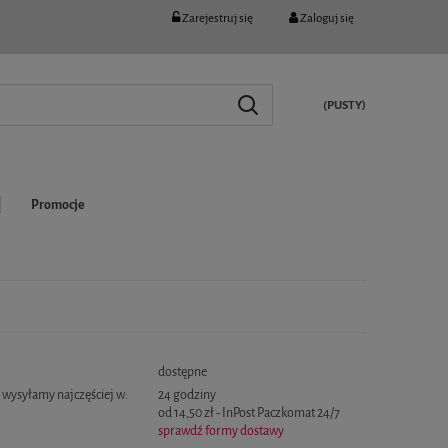
Zarejestruj się
Zaloguj się
(PUSTY)
Promocje
:
dostępne
wysyłamy najczęściej w:
24 godziny
od 14,50 zł
- InPost Paczkomat 24/7
sprawdź formy dostawy