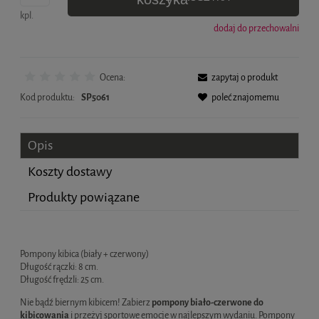
kpl.
dodaj do przechowalni
Ocena:
zapytaj o produkt
Kod produktu:
SP5061
poleć znajomemu
Opis
Koszty dostawy
Produkty powiązane
Cena nie zawiera ewentualnych kosztów płatności
Pompony kibica (biały + czerwony)
Długość rączki: 8 cm.
Długość frędzli: 25 cm.
Nie bądź biernym kibicem! Zabierz
pompony biało-czerwone do
kibicowania
i przeżyj sportowe emocje w najlepszym wydaniu. Pompony