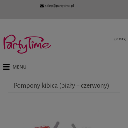
sklep@partytime.pl
(PUSTY)
Pompony kibica (biały + czerwony)