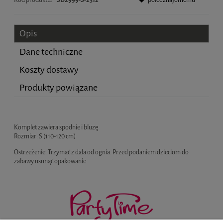
Opis
Dane techniczne
Koszty dostawy
Produkty powiązane
Cena nie zawiera ewentualnych kosztów płatności
Komplet zawiera spodnie i bluzę
Rozmiar: S (110-120 cm)
Ostrzeżenie. Trzymać z dala od ognia. Przed podaniem dzieciom do
zabawy usunąć opakowanie.