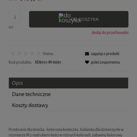
DO KOSZYKA
szt.
dodaj do przechowalni
Ocena:
zapytaj o produkt
Kod produktu:
SD8717-M-8687
poleć znajomemu
Opis
Dane techniczne
Koszty dostawy
Cena nie zawiera ewentualnych kosztów płatności
Przebranie dla dziecka - kolorowa kosteczka. Sukienka dla dziewczynki w
rozmiarze M z nadrukiem kości w różnych kolorach, zabawny kolorowy