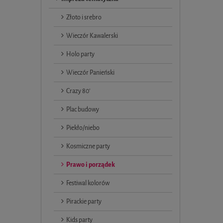
Złoto i srebro
Wieczór Kawalerski
Holo party
Wieczór Panieński
Crazy 80'
Plac budowy
Piekło/niebo
Kosmiczne party
Prawo i porządek
Festiwal kolorów
Pirackie party
Kids party