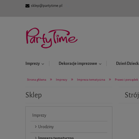
sklep@partytime.pl
Imprezy
Dekoracje imprezowe
Dzień Dzieck
»
»
»
Strona główna
Imprezy
Impreza tematyczna
Prawo i porządek
Sklep
Stró
Imprezy
Urodziny
Impreza tematyczna