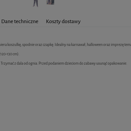
Dane techniczne
Koszty dostawy
Cena nie zawiera ewentualny
era koszulkę, spodnie oraz czapkę. Idealny na karnawał, halloween oraz imprezę tem
120-130 cm).
. Trzymać z dala od ognia. Przed podaniem dzieciom do zabawy usunąć opakowanie.