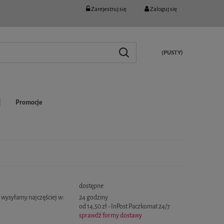
Zarejestruj się
Zaloguj się
(PUSTY)
Promocje
:
dostępne
wysyłamy najczęściej w:
24 godziny
od 14,50 zł
- InPost Paczkomat 24/7
sprawdź formy dostawy