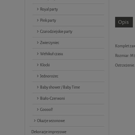
Royal party
Pink party
Opis
Czarodziejskie party
Zwierzyniec
Komplet zawi
Wehikuł czasu
Rozmiar: M (
Klocki
Ostrzeżenie
Jednorożec
Baby shower / Baby Time
Biało-Czerwoni
Gooool!
Okazje sezonowe
Dekoracje imprezowe