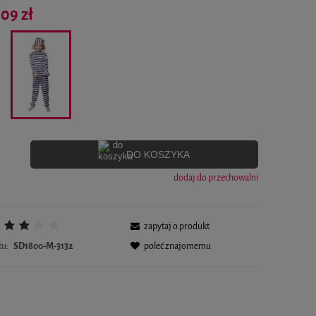
Cena nie zawiera ewentualnych kosztów płatności
,09 zł
DO KOSZYKA
dodaj do przechowalni
zapytaj o produkt
tu:
SD1800-M-3132
poleć znajomemu