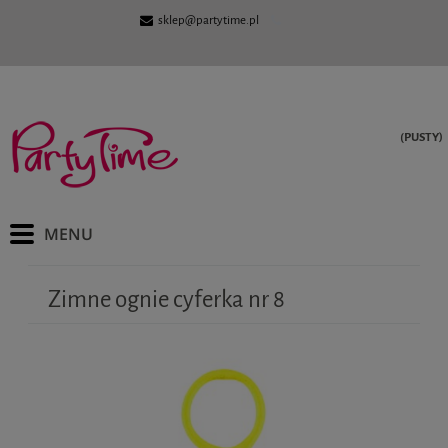
sklep@partytime.pl
(PUSTY)
Zimne ognie cyferka nr 8