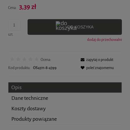
Cena nie zawiera ewentualnych kosztów płatności
3,39 zł
Cena:
DO KOSZYKA
szt.
dodaj do przechowalni
Ocena:
zapytaj o produkt
Kod produktu:
OS4511-8-4399
poleć znajomemu
Opis
Dane techniczne
Koszty dostawy
Produkty powiązane
Cena nie zawiera ewentualnych kosztów płatności