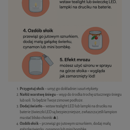
Przygotuj słoik
– umyj go dokładnie i usuń etykiety.
Nałóż warstwę śniegu
– wsyp do środka trochę sztucznego śniegu
lub soli. To będzie Twoje zimowe podłoże.
Dodaj światło
– wstaw tealight LED lub lampki na druciku na
baterie (świeczki LED są bezpieczniejsze, zwłaszcza jeśli lampion
ma stać blisko choinki 🎄).
Ozdób słoik
– przewiąż go jutowym sznurkiem, dodaj małą
gałązkę świerku, cynamon lub mini bombkę.