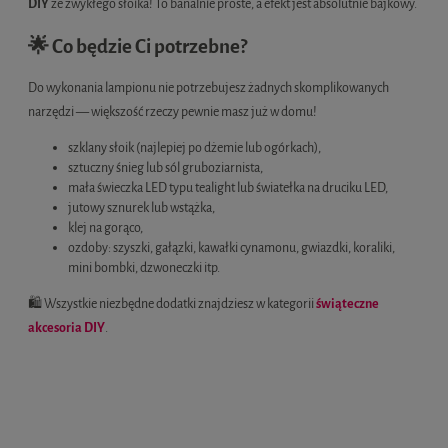
DIY
ze zwykłego słoika! To banalnie proste, a efekt jest absolutnie bajkowy.
🌟 Co będzie Ci potrzebne?
Do wykonania lampionu nie potrzebujesz żadnych skomplikowanych
narzędzi — większość rzeczy pewnie masz już w domu!
szklany słoik (najlepiej po dżemie lub ogórkach),
sztuczny śnieg lub sól gruboziarnista,
mała świeczka LED typu tealight lub światełka na druciku LED,
jutowy sznurek lub wstążka,
klej na gorąco,
ozdoby: szyszki, gałązki, kawałki cynamonu, gwiazdki, koraliki,
mini bombki, dzwoneczki itp.
🛍️ Wszystkie niezbędne dodatki znajdziesz w kategorii
świąteczne
akcesoria DIY
.