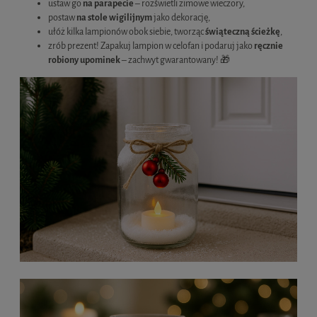
ustaw go
na parapecie
– rozświetli zimowe wieczory,
postaw
na stole wigilijnym
jako dekorację,
ułóż kilka lampionów obok siebie, tworząc
świąteczną ścieżkę
,
zrób prezent! Zapakuj lampion w celofan i podaruj jako
ręcznie
robiony upominek
– zachwyt gwarantowany! 🎁