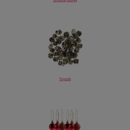
Sznurek jutowy
Szyszki