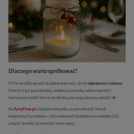
Dlaczego warto spróbować?
DIY to nie tylko sposób na piękne dekoracje, ale też
odprężenie i zabawę
.
Wieczór z gorącą czekoladą, świąteczną muzyką i własnoręcznym
tworzeniem ozdób? Brzmi jak idealny plan na grudniowy wieczór! 💫
Na
PartyTime.pl
znajdziesz wszystko, co potrzebne do Twoich
świątecznych projektów – od brokatowych dodatków po światełka LED,
wstążki, bombki, dzwoneczki i wiele więcej.