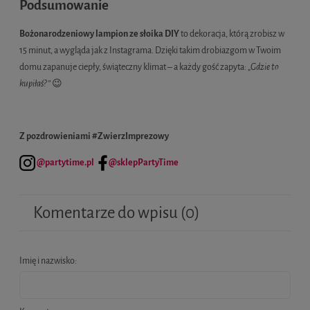
Podsumowanie
Bożonarodzeniowy lampion ze słoika DIY
to dekoracja, którą zrobisz w
15 minut, a wygląda jak z Instagrama. Dzięki takim drobiazgom w Twoim
domu zapanuje ciepły, świąteczny klimat – a każdy gość zapyta:
„Gdzie to
kupiłaś?”
😉
Z pozdrowieniami #ZwierzImprezowy
@partytime.pl
@sklepPartyTime
Komentarze do wpisu (0)
Imię i nazwisko: