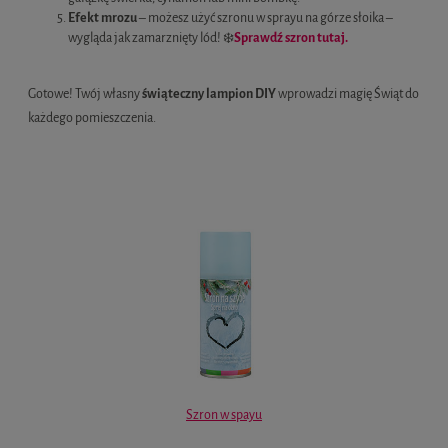
Efekt mrozu
– możesz użyć szronu w sprayu na górze słoika –
wygląda jak zamarznięty lód! ❄️
Sprawdź szron tutaj.
Gotowe! Twój własny
świąteczny lampion DIY
wprowadzi magię Świąt do
każdego pomieszczenia.
Szron w spayu