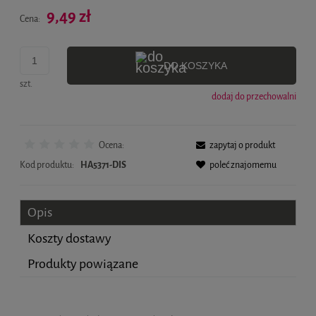
Cena nie zawiera ewentualnych kosztów płatności
9,49 zł
Cena:
DO KOSZYKA
szt.
dodaj do przechowalni
Ocena:
zapytaj o produkt
Kod produktu:
HA5371-DIS
poleć znajomemu
Opis
Koszty dostawy
Produkty powiązane
Cena nie zawiera ewentualnych kosztów płatności