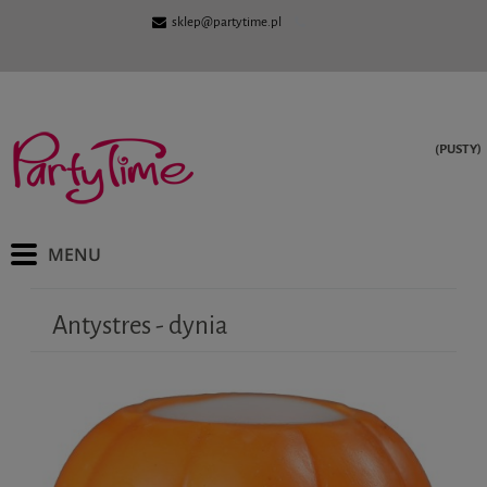
sklep@partytime.pl
(PUSTY)
Antystres - dynia