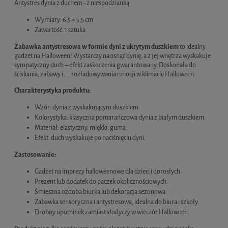
Antystres dynia z duchem - z niespodzianką
Wymiary: 6,5 × 5,5 cm
Zawartość: 1 sztuka
Zabawka antystresowa w formie dyni z ukrytym duszkiem
to idealny
gadżet na Halloween! Wystarczy nacisnąć dynię, a z jej wnętrza wyskakuje
sympatyczny duch – efekt zaskoczenia gwarantowany. Doskonała do
ściskania, zabawy i… rozładowywania emocji w klimacie Halloween.
Charakterystyka produktu:
Wzór: dynia z wyskakującym duszkiem.
Kolorystyka: klasyczna pomarańczowa dynia z białym duszkiem.
Materiał: elastyczny, miękki, guma.
Efekt: duch wyskakuje po naciśnięciu dyni.
Zastosowanie:
Gadżet na imprezy halloweenowe dla dzieci i dorosłych.
Prezent lub dodatek do paczek okolicznościowych.
Śmieszna ozdoba biurka lub dekoracja sezonowa
Zabawka sensoryczna i antystresowa, idealna do biura i szkoły.
Drobny upominek zamiast słodyczy w wieczór Halloween.